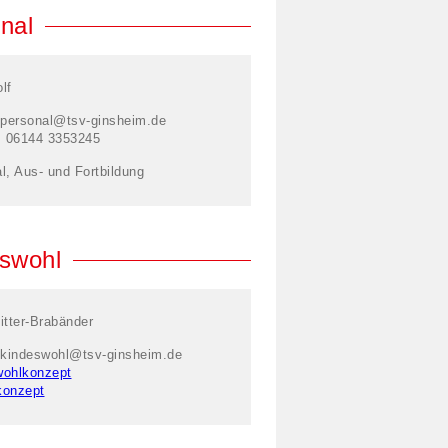
nal
lf
personal@tsv-ginsheim.de
: 06144 3353245
l, Aus- und Fortbildung
swohl
itter-Brabänder
kindeswohl@tsv-ginsheim.de
wohlkonzept
konzept