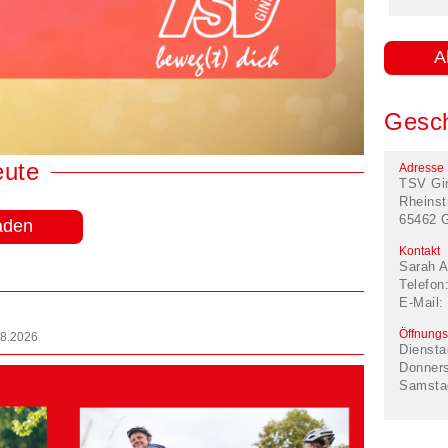
A
Gesch
eute
Adresse
TSV Gi
Rheinst
65462 
aden
Kontakt
Sarah A
Telefon
E-Mail:
Öffnungs
08.2026
Diensta
Donner
Samsta