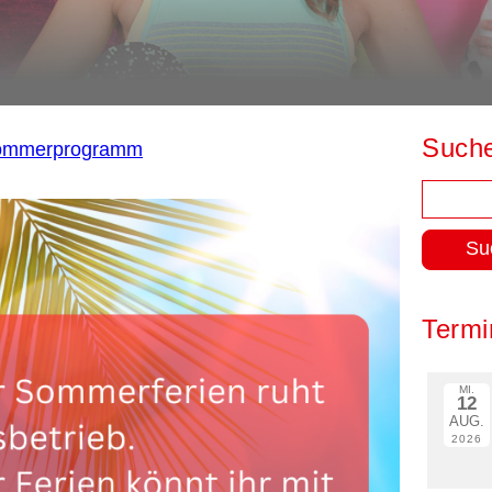
Such
ommerprogramm
Suchen
nach:
Termi
MI.
12
AUG.
2026