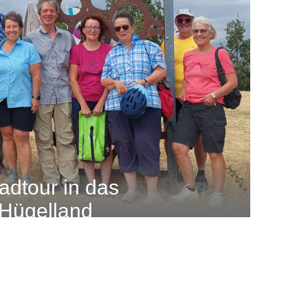
dtour in das
Hügelland