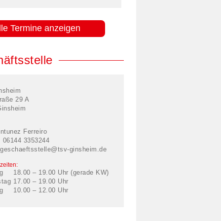
lle Termine anzeigen
äftsstelle
nsheim
raße 29 A
Ginsheim
ntunez Ferreiro
: 06144 3353244
geschaeftsstelle@tsv-ginsheim.de
zeiten:
g
18.00 – 19.00 Uhr (gerade KW)
stag
17.00 – 19.00 Uhr
g
10.00 – 12.00 Uhr