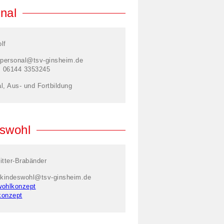
nal
lf
personal@tsv-ginsheim.de
: 06144 3353245
l, Aus- und Fortbildung
swohl
itter-Brabänder
kindeswohl@tsv-ginsheim.de
wohlkonzept
konzept