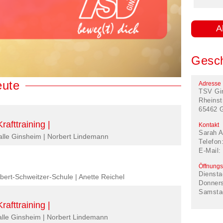
A
Gesch
eute
Adresse
TSV Gi
Rheinst
65462 
rafttraining |
Kontakt
Sarah A
halle Ginsheim | Norbert Lindemann
Telefon
E-Mail:
Öffnungs
Diensta
lbert-Schweitzer-Schule | Anette Reichel
Donner
Samsta
rafttraining |
halle Ginsheim | Norbert Lindemann