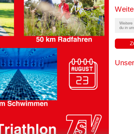
Weite
Weitere
du in un
Z
Unser