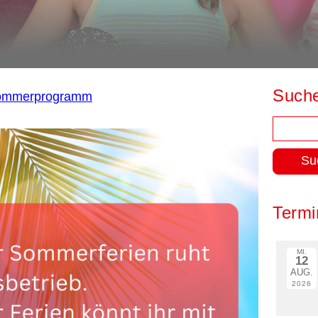
Such
ommerprogramm
Suchen
nach:
Termi
MI.
12
AUG.
2026