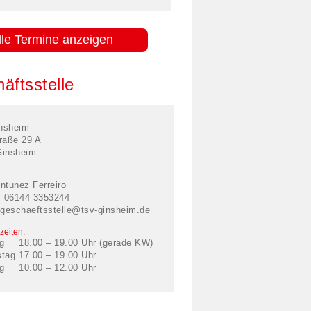
lle Termine anzeigen
äftsstelle
nsheim
raße 29 A
Ginsheim
ntunez Ferreiro
: 06144 3353244
geschaeftsstelle@tsv-ginsheim.de
zeiten:
g
18.00 – 19.00 Uhr (gerade KW)
stag
17.00 – 19.00 Uhr
g
10.00 – 12.00 Uhr