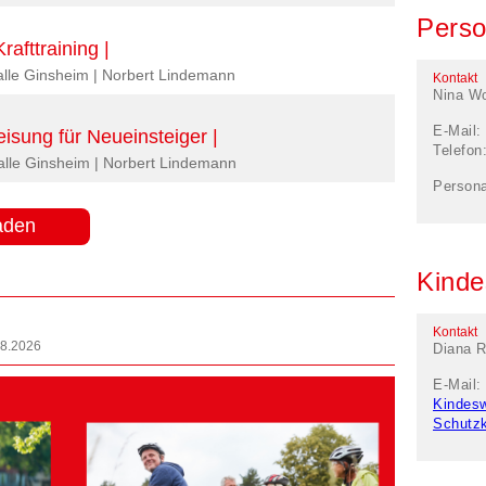
Perso
rafttraining |
halle Ginsheim | Norbert Lindemann
Kontakt
Nina Wo
E-Mail:
eisung für Neueinsteiger |
Telefon
halle Ginsheim | Norbert Lindemann
Persona
aden
Kinde
Kontakt
08.2026
Diana R
E-Mail:
Kindes
Schutz