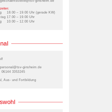
geschaeftsstelle@tsv-ginsheim.de
zeiten:
g
18.00 – 19.00 Uhr (gerade KW)
stag
17.00 – 19.00 Uhr
g
10.00 – 12.00 Uhr
nal
lf
personal@tsv-ginsheim.de
: 06144 3353245
l, Aus- und Fortbildung
swohl