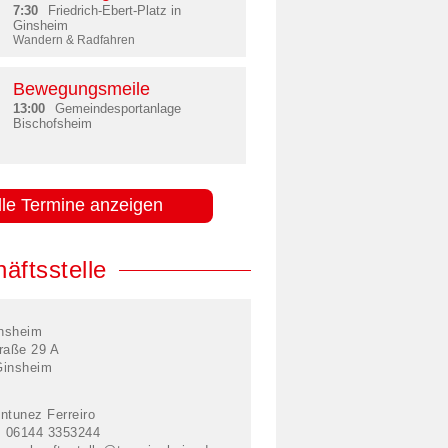
7:30
Friedrich-Ebert-Platz in
Ginsheim
Wandern & Radfahren
Bewegungsmeile
13:00
Gemeindesportanlage
Bischofsheim
lle Termine anzeigen
äftsstelle
nsheim
raße 29 A
Ginsheim
ntunez Ferreiro
: 06144 3353244