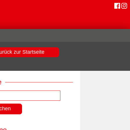
urück zur Startseite
e
ne