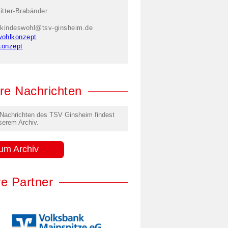
itter-Brabänder
kindeswohl@tsv-ginsheim.de
wohlkonzept
konzept
re Nachrichten
 Nachrichten des TSV Ginsheim findest
serem Archiv.
um Archiv
e Partner