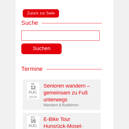
Zurück zur Seite
Suche
Suchen
nach:
Termine
MI.
Senioren wandern –
12
gemeinsam zu Fuß
AUG.
2026
unterwegs
Wandern & Radfahren
SO.
E-Bike Tour
16
Hunsrück-Mosel-
AUG.