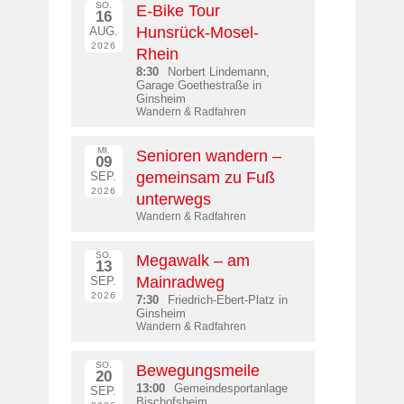
SO.
E-Bike Tour
16
Hunsrück-Mosel-
AUG.
2026
Rhein
8:30
Norbert Lindemann,
Garage Goethestraße in
Ginsheim
Wandern & Radfahren
MI.
Senioren wandern –
09
gemeinsam zu Fuß
SEP.
2026
unterwegs
Wandern & Radfahren
SO.
Megawalk – am
13
Mainradweg
SEP.
2026
7:30
Friedrich-Ebert-Platz in
Ginsheim
Wandern & Radfahren
SO.
Bewegungsmeile
20
13:00
Gemeindesportanlage
SEP.
Bischofsheim