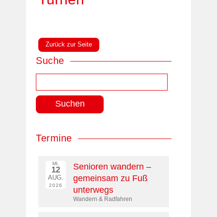
Zurück zur Seite
Suche
Suchen
nach:
Termine
MI.
Senioren wandern –
12
gemeinsam zu Fuß
AUG.
2026
unterwegs
Wandern & Radfahren