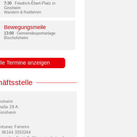
7:30
Friedrich-Ebert-Platz in
Ginsheim
Wandern & Radfahren
Bewegungsmeile
13:00
Gemeindesportanlage
Bischofsheim
lle Termine anzeigen
äftsstelle
nsheim
raße 29 A
Ginsheim
ntunez Ferreiro
: 06144 3353244