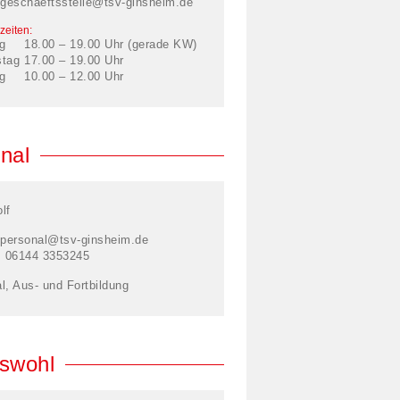
geschaeftsstelle@tsv-ginsheim.de
zeiten:
g
18.00 – 19.00 Uhr (gerade KW)
stag
17.00 – 19.00 Uhr
g
10.00 – 12.00 Uhr
nal
lf
personal@tsv-ginsheim.de
: 06144 3353245
l, Aus- und Fortbildung
swohl