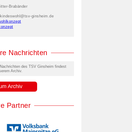
itter-Brabänder
kindeswohl@tsv-ginsheim.de
wohlkonzept
konzept
re Nachrichten
 Nachrichten des TSV Ginsheim findest
serem Archiv.
um Archiv
e Partner