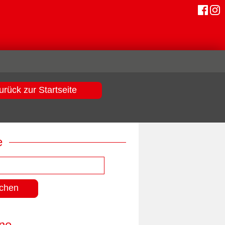
urück zur Startseite
e
ne