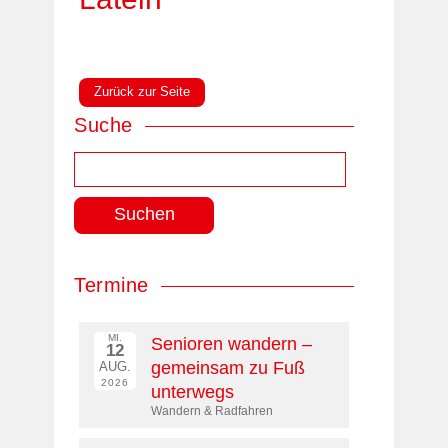
Zurück zur Seite
Suche
Suchen
nach:
Termine
MI.
Senioren wandern –
12
gemeinsam zu Fuß
AUG.
2026
unterwegs
Wandern & Radfahren