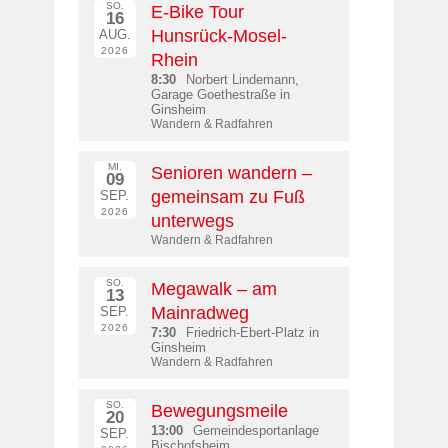
SO.
E-Bike Tour
16
Hunsrück-Mosel-
AUG.
2026
Rhein
8:30
Norbert Lindemann,
Garage Goethestraße in
Ginsheim
Wandern & Radfahren
MI.
Senioren wandern –
09
gemeinsam zu Fuß
SEP.
2026
unterwegs
Wandern & Radfahren
SO.
Megawalk – am
13
Mainradweg
SEP.
2026
7:30
Friedrich-Ebert-Platz in
Ginsheim
Wandern & Radfahren
SO.
Bewegungsmeile
20
13:00
Gemeindesportanlage
SEP.
Bischofsheim