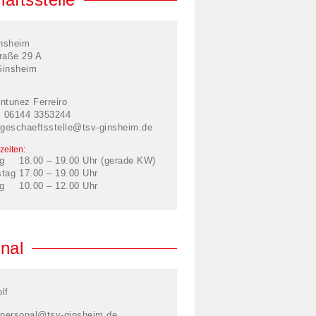
nsheim
raße 29 A
Ginsheim
ntunez Ferreiro
: 06144 3353244
geschaeftsstelle@tsv-ginsheim.de
zeiten:
g
18.00 – 19.00 Uhr (gerade KW)
stag
17.00 – 19.00 Uhr
g
10.00 – 12.00 Uhr
nal
lf
personal@tsv-ginsheim.de