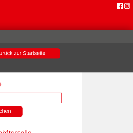
urück zur Startseite
e
äftsstelle