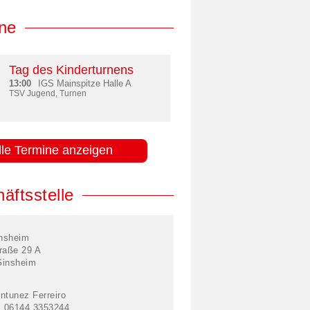
ne
Tag des Kinderturnens
13:00
IGS Mainspitze Halle A
TSV Jugend, Turnen
lle Termine anzeigen
äftsstelle
nsheim
raße 29 A
Ginsheim
ntunez Ferreiro
: 06144 3353244