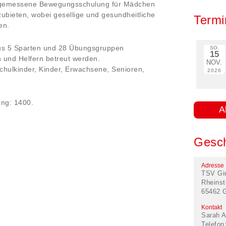
 angemessene Bewegungsschulung für Mädchen
bieten, wobei gesellige und gesundheitliche
Termi
en.
 aus 5 Sparten und 28 Übungsgruppen
SO.
15
 und Helfern betreut werden.
NOV.
schulkinder, Kinder, Erwachsene, Senioren,
2026
ung: 1400.
A
Gesch
Adresse
TSV Gi
Rheinst
65462 
Kontakt
Sarah A
Telefon