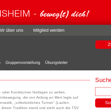
Wir über uns
Mitglied werden
Z
n
Gruppenvorstellung
Übungsleiter
Such
Suchen
t- oder Kunstturnen festlegen zu wollen,
nach:
rnbewegung, die von Anfang an Wert legte auf
astik, „volkstümliches Turnen“ (Laufen,
 dieser Tradition stand und steht auch die TSV