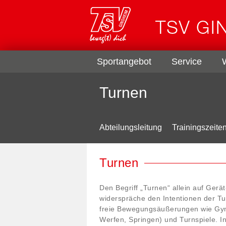
Sportangebot
Service
Turnen
Abteilungsleitung
Trainingszeite
Turnen
Den Begriff „Turnen“ allein auf Gerä
widerspräche den Intentionen der Tu
freie Bewegungsäußerungen wie Gymn
Werfen, Springen) und Turnspiele. In